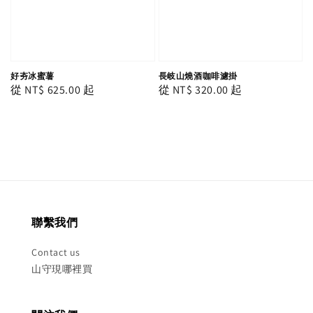
好夯冰蜜薯
長岐山燒酒咖啡濾掛
Regular
從
NT$ 625.00
起
Regular
從
NT$ 320.00
起
price
price
聯繫我們
Contact us
山守現哪裡買