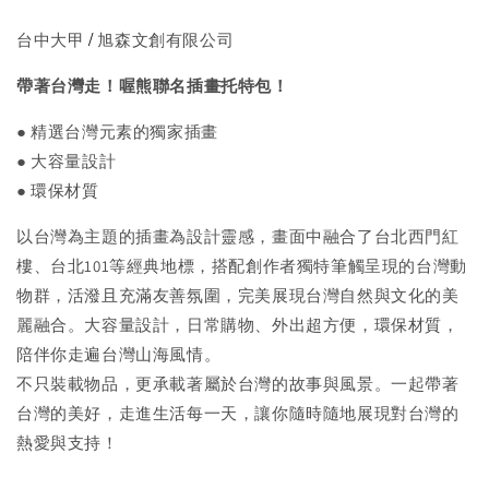
/
台中大甲
旭森文創有限公司
帶著台灣走！喔熊聯名插畫托特包！
● 精選台灣元素的獨家插畫
●
大容量設計
●
環保材質
以台灣為主題的插畫為設計靈感，畫面中融合了台北西門紅
樓、台北101等經典地標，搭配創作者獨特筆觸呈現的台灣動
物群，活潑且充滿友善氛圍，完美展現台灣自然與文化的美
麗融合。大容量設計，日常購物、外出超方便，環保材質，
陪伴你走遍台灣山海風情。
不只裝載物品，更承載著屬於台灣的故事與風景。一起帶著
台灣的美好，走進生活每一天，讓你隨時隨地展現對台灣的
熱愛與支持！