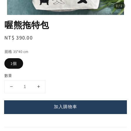
1
/1
喔熊拖特包
Regular
NT$ 390.00
price
規格 35*40 cm
1個
數量
加入購物車