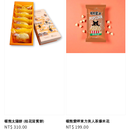
喔熊太陽餅 (桂花迎賓餅)
喔熊愛呷東方美人茶爆米花
Regular
NT$ 310.00
Regular
NT$ 199.00