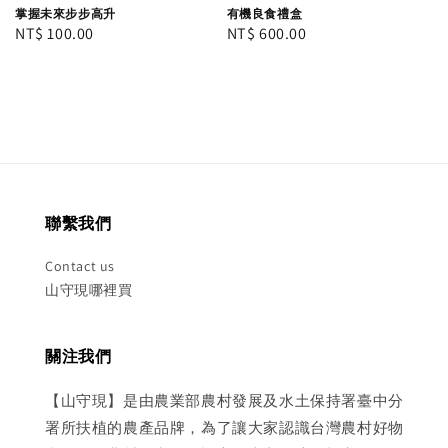
掌握未來步步高升
有機良食禮盒
Regular
NT$ 100.00
Regular
NT$ 600.00
price
price
聯繫我們
Contact us
山守現哪裡買
關注我們
【山守現】是由農業部農村發展及水土保持署臺中分
署所扶植的農產品牌，為了讓大家認識台灣農村好物