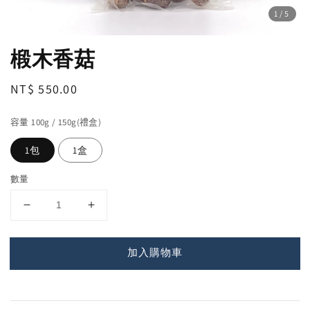
1
/5
椴木香菇
Regular
NT$ 550.00
price
容量 100g / 150g(禮盒)
1包
1盒
數量
加入購物車