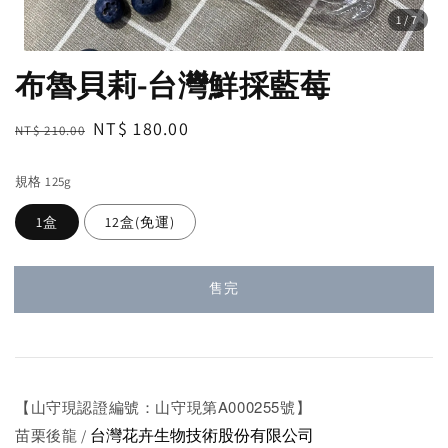
1
/7
布魯貝莉-台灣鮮採藍莓
Regular
Sale
NT$ 180.00
NT$ 210.00
售完
price
price
規格 125g
1盒
12盒(免運)
售完
【山守現認證編號：山守現第
A000255
號】
台灣花卉生物技術股份有限公司
苗栗後龍 /