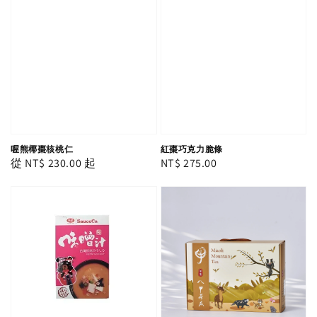
紅棗巧克力脆條
喔熊椰棗核桃仁
Regular
NT$ 275.00
Regular
從
NT$ 230.00
起
price
price