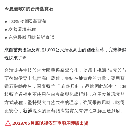
今夏最啾C的台灣藍寶石！
● 100%台灣國產藍莓
● 友善環境栽種
● 完熟果酸風味新鮮直送
來自苗栗後龍及海拔1,800公尺清境高山的國產藍莓，完熟新鮮
現採來了💙
台灣花卉生技與台大園藝系產學合作，於霧上桃源-清境與苗
栗後龍孕育出無毒高山藍莓，集結在地青農的力量，要用藍
鑽石翻轉農村，國產藍莓「 布魯貝莉 」品牌因此誕生了！種
植藍莓過程中不使用任何農藥與化學肥料，利用友善環境的
方式栽種，堅持與大自然共生的理念，強調果酸風味，吃得
新鮮
更安心，
現採的藍莓飽滿緊實又有彈性新鮮直送到府。
 2023/05月底以後依訂單順序陸續出貨