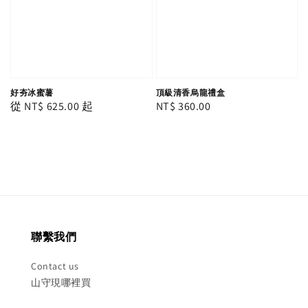
好夯冰蜜薯
頂級清香烏龍禮盒
Regular
從
NT$ 625.00
起
Regular
NT$ 360.00
price
price
聯繫我們
Contact us
山守現哪裡買