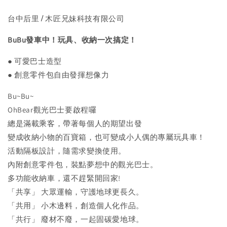
/
台中后里
木匠兄妹科技有限公司
BuBu發車中！玩具、收納一次搞定！
● 可愛巴士造型
●
創意零件包自由發揮想像力
Bu~Bu~
OhBear觀光巴士要啟程囉
總是滿載乘客，帶著每個人的期望出發
變成收納小物的百寶箱，也可變成小人偶的專屬玩具車！
活動隔板設計，隨需求變換使用。
內附創意零件包，裝點夢想中的觀光巴士。
多功能收納車，還不趕緊開回家!
「共享」 大眾運輸，守護地球更長久。
「共用」 小木邊料，創造個人化作品。
「共行」 廢材不廢，一起固碳愛地球。