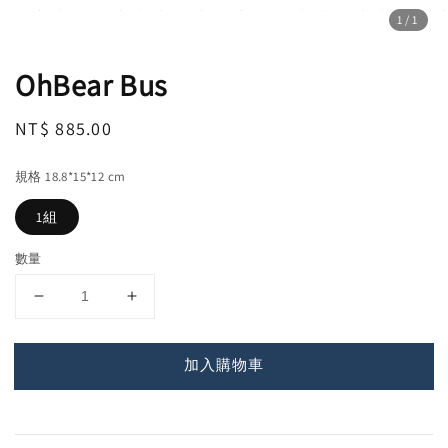
1
/1
OhBear Bus
Regular
NT$ 885.00
price
規格 18.8*15*12 cm
1組
數量
加入購物車