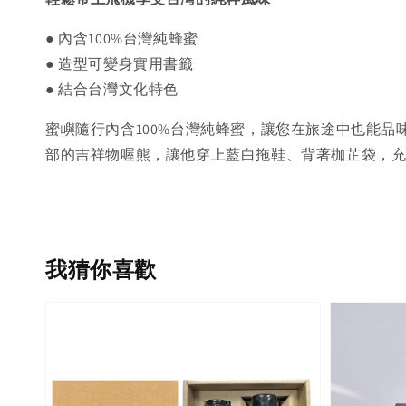
● 內含100%台灣純蜂蜜
●
造型可變身實用書籤
● 結合台灣文化特色
蜜嶼隨行內含100%台灣純蜂蜜，讓您在旅途中也能
部的吉祥物喔熊，讓他穿上藍白拖鞋、背著枷芷袋，
我猜你喜歡