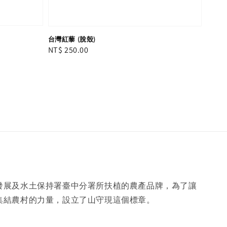
台灣紅藜 (脫殼)
Regular
NT$ 250.00
price
發展及水土保持署臺中分署所扶植的農產品牌，為了讓
集結農村的力量，設立了山守現這個標章。