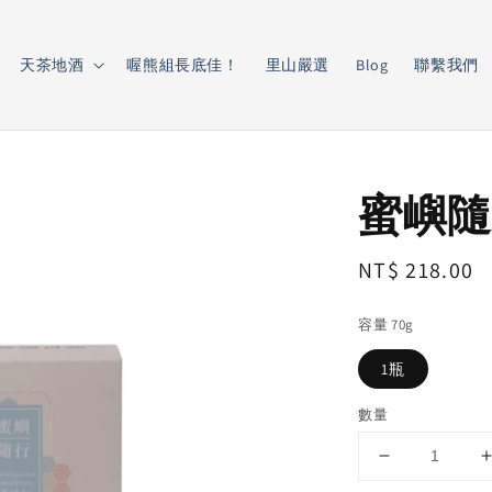
天茶地酒
喔熊組長底佳！
里山嚴選
Blog
聯繫我們
蜜嶼隨
Regular
NT$ 218.00
price
容量 70g
1瓶
數量