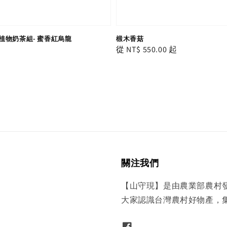
植物奶茶組- 蜜香紅烏龍
椴木香菇
Regular
從
NT$ 550.00
起
price
關注我們
【山守現】是由農業部農村
大家認識台灣農村好物產，