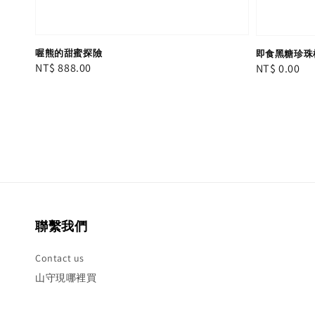
喔熊的甜蜜探險
即食黑糖珍珠
Regular
NT$ 888.00
Regular
NT$ 0.00
price
price
聯繫我們
Contact us
山守現哪裡買