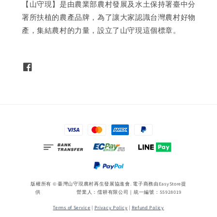
【山守現】是由農業部農村發展及水土保持署臺中分
署所扶植的農產品牌，為了讓大家認識台灣農村好物
產，集結農村的力量，設立了山守現這個標章。
版權所有 © 臺灣山守現農村再生發展協進會. 電子商務由
EasyStore
提
供 營業人：儒耕有限公司｜統一編號：55928019
Terms of Service
|
Privacy Policy
|
Refund Policy