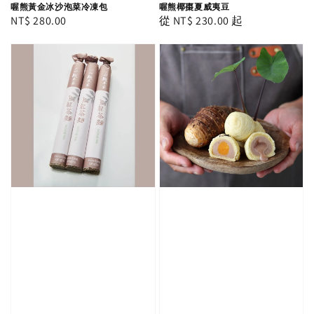
喔熊黃金冰沙泡菜冷凍包
喔熊椰棗夏威夷豆
Regular
NT$ 280.00
Regular
從
NT$ 230.00
起
price
price