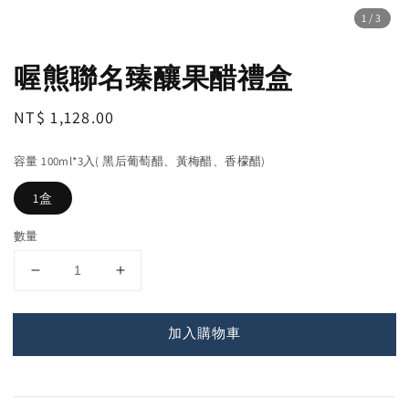
1
/3
喔熊聯名臻釀果醋禮盒
Regular
NT$ 1,128.00
price
容量 100ml*3入( 黑后葡萄醋、黃梅醋、香檬醋)
1盒
數量
加入購物車