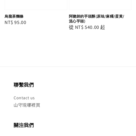
烏龍茶麵條
阿聰師的芋頭酥(原味/麻糬/蛋黃/
流心芋頭)
Regular
NT$ 95.00
Regular
從
NT$ 540.00
起
price
price
聯繫我們
Contact us
山守現哪裡買
關注我們