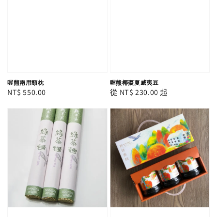
喔熊兩用頸枕
喔熊椰棗夏威夷豆
Regular
NT$ 550.00
Regular
從
NT$ 230.00
起
price
price