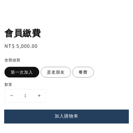
會員繳費
Regular
NT$ 5,000.00
price
會費繳費
第一次加入
是老朋友
餐費
數量
加入購物車