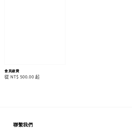
會員繳費
Regular
從
NT$ 500.00
起
price
聯繫我們