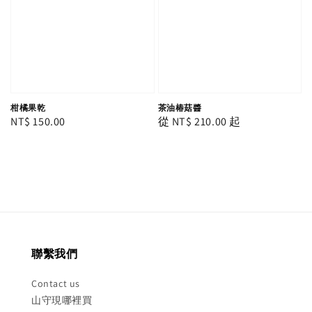
柑橘果乾
茶油椿菇醬
Regular
NT$ 150.00
Regular
從
NT$ 210.00
起
price
price
聯繫我們
Contact us
山守現哪裡買