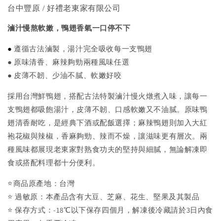
台中豐原 / 好禮老東家有限公司
滷汁慢熬軟嫩，鴨翅香氣一口停不下
●
遵循古法滷製，湯汁完全吸收每一支鴨翅
● 原味清香、麻辣夠勁兩種風味任選
● 皮薄不韌、少油不膩、軟嫩好咬
採用台灣鮮鴨翅，搭配古法特製滷汁慢火燉煮入味，讓每一
支鴨翅都吸飽湯汁，皮薄不韌、口感軟嫩又不油膩。原味鴨
翅清香耐吃，是經典下酒或配飯選擇；麻辣鴨翅則加入大紅
袍花椒與辣椒，香麻夠勁、辣而不燥，讓滋味更有層次。兩
種風味都展現老東家對熟食功夫的堅持與細膩，無論解凍即
食或搭配料理都十分便利。
⭐商品原產地：台灣
⭐ 過敏原：本產品含有大豆、芝麻、花生、堅果及其製品
⭐ 保存方式：-18℃以下保存四個月，解凍後冷藏請於3日內食