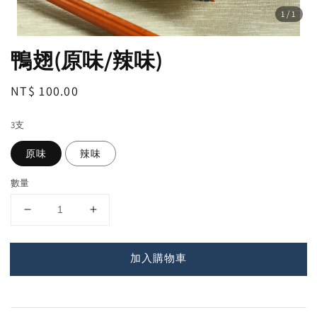
1
/1
鴨翅(原味/辣味)
Regular
NT$ 100.00
price
3支
原味
辣味
數量
加入購物車