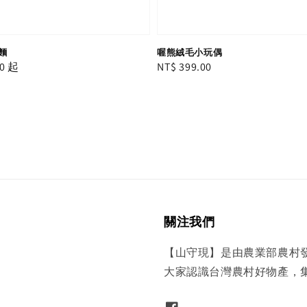
麵
喔熊絨毛小玩偶
0
起
Regular
NT$ 399.00
price
關注我們
【山守現】是由農業部農村
大家認識台灣農村好物產，