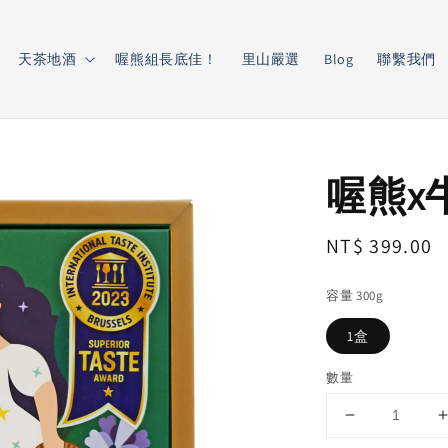
天茶地酒
喔熊組長底佳！
里山嚴選
Blog
聯繫我們
喔熊x
Regular
NT$ 399.00
price
容量 300g
1盒
數量