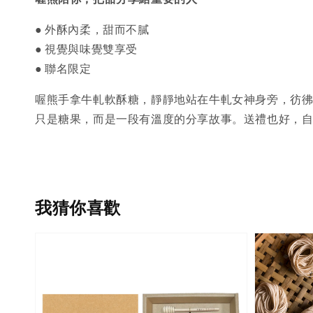
● 外酥內柔，甜而不膩
●
視覺與味覺雙享受
● 聯名限定
喔熊手拿牛軋軟酥糖，靜靜地站在牛軋女神身旁，彷
只是糖果，而是一段有溫度的分享故事。送禮也好，
我猜你喜歡