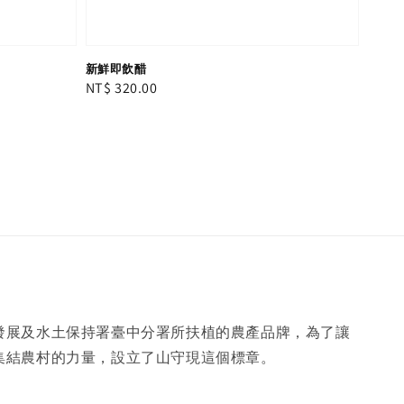
新鮮即飲醋
Regular
NT$ 320.00
price
發展及水土保持署臺中分署所扶植的農產品牌，為了讓
集結農村的力量，設立了山守現這個標章。