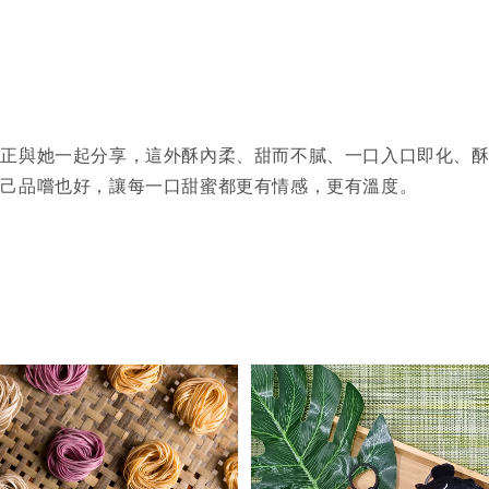
彿正與她一起分享，這外酥內柔、甜而不膩、一口入口即化、
自己品嚐也好，讓每一口甜蜜都更有情感，更有溫度。