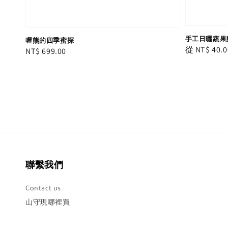
手工日曬蔬果
喔熊的四季蜜探
Regular
從
NT$ 40.0
Regular
NT$ 699.00
price
price
聯繫我們
Contact us
山守現哪裡買