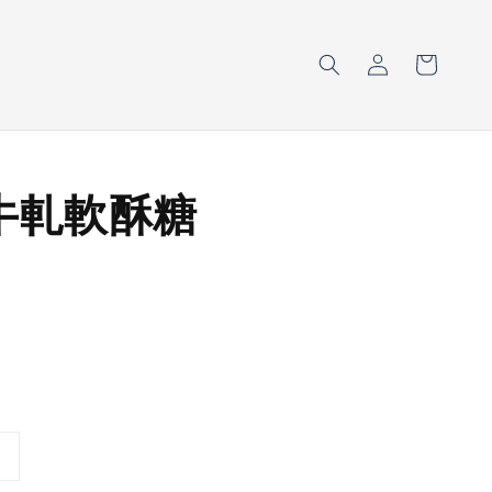
牛軋軟酥糖