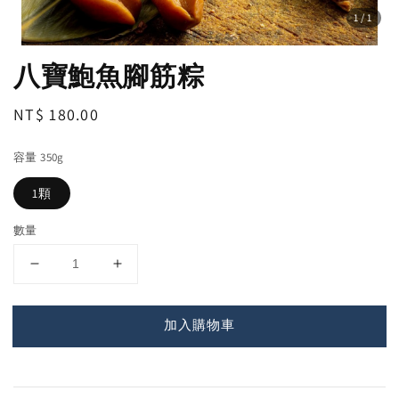
1
/1
八寶鮑魚腳筋粽
Regular
NT$ 180.00
price
容量 350g
1顆
數量
加入購物車