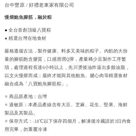
台中豐原 / 好禮老東家有限公司
慢煨鮑魚腳筋，融於粽
●
全台首創頂級八寶粽
● 精選台灣在地食材
嚴格遵循古法，製作健康、料多又美味的粽子。內餡的大份
量的腳筋飽含膠質，口感滑潤Q彈，產量稀少且製作工序繁
瑣，處理過程長達6小時以上，先川燙後油炸逼出多餘油脂，
以文火慢煨而成；最終才能與其他鮑魚、腱心肉等精選食材
融合成為「八寶鮑魚腳筋粽」。
⭐ 商品原產地：台灣
⭐ 過敏原：本產品產線含有大豆、芝麻、花生、堅果、海鮮
製品及其製品。
⭐ 保存方式：-18℃以下保存四個月，解凍後冷藏請於3日內食
用完畢，勿重覆冷凍