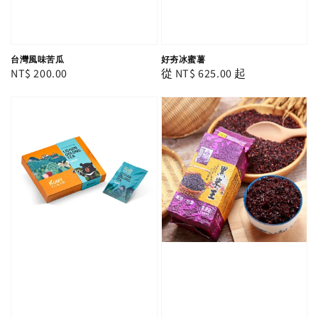
台灣風味苦瓜
好夯冰蜜薯
Regular
NT$ 200.00
Regular
從
NT$ 625.00
起
price
price