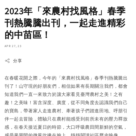
2023年「來農村找風格」春季
刊熱騰騰出刊，一起走進精彩
的中苗區！
APR 27, 23
分享
在春暖花開之際，今年的「來農村找風格」春季刊熱騰騰出
刊了！山守現的好朋友們，相信如果有長期關注我們，都會
知道我們一直一來致力於讓大家看見臺灣農村之美！之有
趣！之美味！富含深度、廣度，從不同角度去認識我們自己
的寶島，帶著家人走進農村、牽著孩子們踏進田地、呼朋引
伴一起去冒險，體驗只在農村能感受到前所未有的壓力釋放
感，在春天接近夏日的時節，大口呼吸農田間新鮮的空氣，
感受果園間的微風吹拂在臉上，靜靜閱讀社區歷史映像。