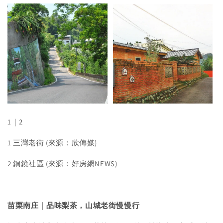
1｜2
1 三灣老街 (來源：欣傳媒)
2 銅鏡社區 (來源：好房網NEWS)
苗栗南庄
｜
品味梨茶，山城老街慢慢行