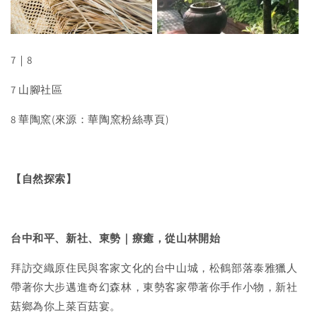
7｜8
7 山腳社區
8 華陶窯(來源：華陶窯粉絲專頁)
【自然探索】
台中和平、新社、東勢
｜
療癒，從山林開始
拜訪交織原住民與客家文化的台中山城，松鶴部落泰雅獵人
帶著你大步邁進奇幻森林，東勢客家帶著你手作小物，新社
菇鄉為你上菜百菇宴。