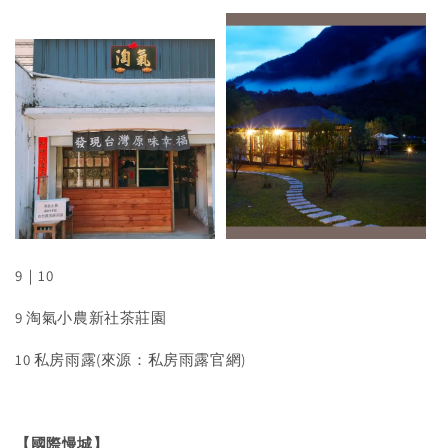
9｜10
9 淘氣小農新社茶莊園
10 私房雨露(來源：私房雨露官網)
【國際慢城】