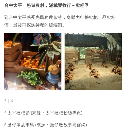
台中太平
｜
悠遊農村，滿載豐收行－枇杷季
到台中太平感受先民務農智慧，身體力行採枇杷、品枇杷
酒，最後再探訪神秘的蝙蝠洞。
5｜6
5 太平枇杷節 (來源：太平枇杷粉絲專頁)
6 磨仔墩故事島 (來源：磨仔墩故事島官網)