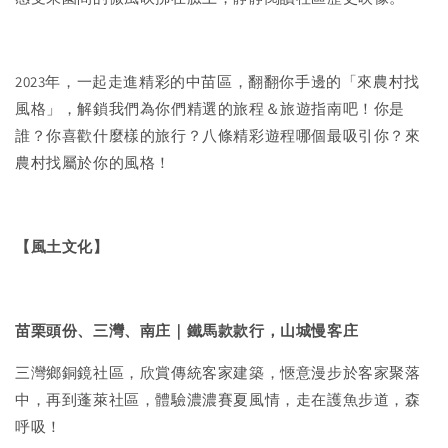
2023年，一起走進精彩的中苗區，翻翻你手邊的「來農村找
風格」，解鎖我們為你們精選的旅程＆旅遊指南吧！你是
誰？你喜歡什麼樣的旅行？八條精彩遊程哪個最吸引你？來
農村找屬於你的風格！
【風土文化】
苗栗頭份、三灣、南庄
｜
鐵馬款款行，山城慢客庄
三灣鄉銅鏡社區，欣賞傳統客家建築，愜意漫步於客家聚落
中，再到蓬萊社區，體驗濃濃賽夏風情，走在護魚步道，森
呼吸！