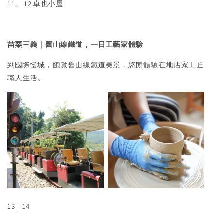
11、 12 卓也小屋
苗栗三義
｜
舊山線鐵道，一日工藝家體驗
到國際慢城，飽覽舊山線鐵道美景，悠閒體驗在地店家工匠
職人生活。
13｜14