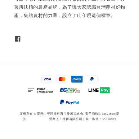
署所扶植的農產品牌，為了讓大家認識台灣農村好物
產，集結農村的力量，設立了山守現這個標章。
版權所有 © 臺灣山守現農村再生發展協進會. 電子商務由
EasyStore
提
供 營業人：儒耕有限公司｜統一編號：55928019
Terms of Service
|
Privacy Policy
|
Refund Policy