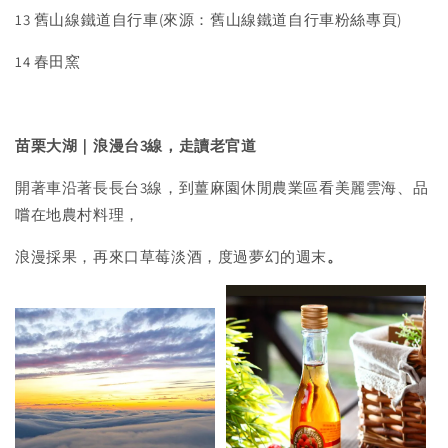
13 舊山線鐵道自行車(來源：舊山線鐵道自行車粉絲專頁)
14 春田窯
苗栗大湖
｜
浪漫台
3
線，走讀老官道
開著車沿著長長台3線，到薑麻園休閒農業區看美麗雲海、品
嚐在地農村料理，
浪漫採果，再來口草莓淡酒，度過夢幻的週末
。