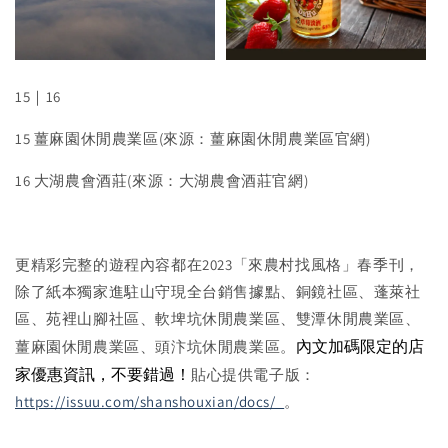
15｜16
15 薑麻園休閒農業區(來源：薑麻園休閒農業區官網)
16 大湖農會酒莊(來源：大湖農會酒莊官網)
更精彩完整的遊程內容都在2023「來農村找風格」春季刊，
除了紙本獨家進駐山守現全台銷售據點、銅鏡社區、蓬萊社
區、苑裡山腳社區、軟埤坑休閒農業區、雙潭休閒農業區、
內文加碼限定的店
薑麻園休閒農業區、頭汴坑休閒農業區。
家優惠資訊，不要錯過！
貼心提供電子版：
https://issuu.com/shanshouxian/docs/_
。